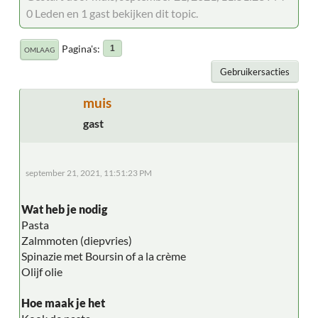
0 Leden en 1 gast bekijken dit topic.
Pagina's
1
OMLAAG
Gebruikersacties
muis
gast
september 21, 2021, 11:51:23 PM
Wat heb je nodig
Pasta
Zalmmoten (diepvries)
Spinazie met Boursin of a la crème
Olijf olie
Hoe maak je het