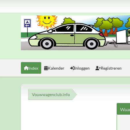
Index
Kalender
Inloggen
Registreren
Vouwwagenclub.info
Waar