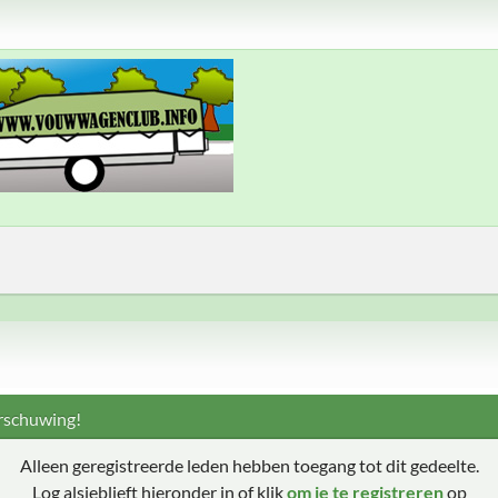
schuwing!
Alleen geregistreerde leden hebben toegang tot dit gedeelte.
Log alsjeblieft hieronder in of klik
om je te registreren
op