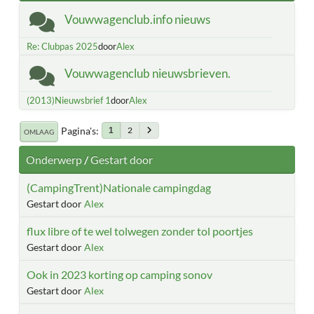
Vouwwagenclub.info nieuws
Re: Clubpas 2025
door
Alex
Vouwwagenclub nieuwsbrieven.
(2013)Nieuwsbrief 1
door
Alex
Pagina's
2
1
OMLAAG
Onderwerp
/
Gestart door
(CampingTrent)Nationale campingdag
Gestart door
Alex
flux libre of te wel tolwegen zonder tol poortjes
Gestart door
Alex
Ook in 2023 korting op camping sonov
Gestart door
Alex