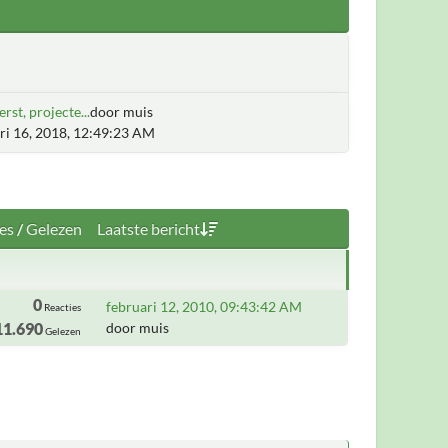
erst, projecte...
door muis
ri 16, 2018, 12:49:23 AM
es
/
Gelezen
Laatste bericht
0
februari 12, 2010, 09:43:42 AM
Reacties
11.690
door muis
Gelezen