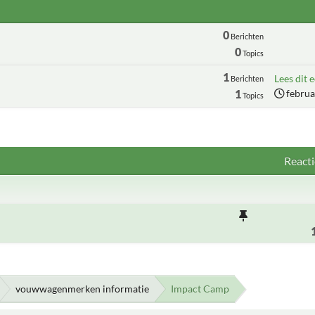
0
Berichten
0
Topics
1
Lees dit e
Berichten
1
februa
Topics
Reacti
vouwwagenmerken informatie
Impact Camp