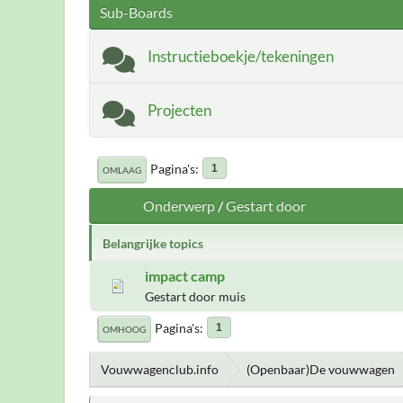
Sub-Boards
Instructieboekje/tekeningen
Projecten
Pagina's
1
OMLAAG
Onderwerp
/
Gestart door
Belangrijke topics
impact camp
Gestart door muis
Pagina's
1
OMHOOG
Vouwwagenclub.info
(Openbaar)De vouwwagen