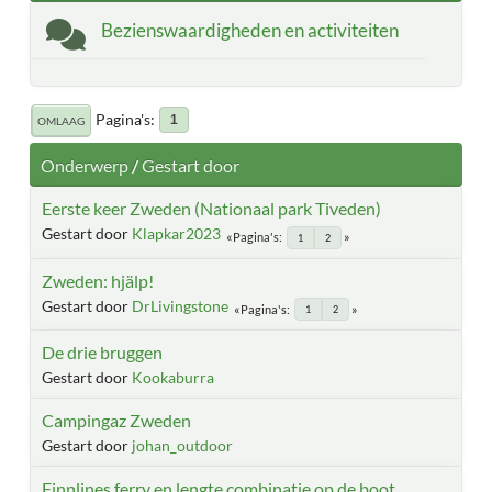
Bezienswaardigheden en activiteiten
Pagina's
1
OMLAAG
Onderwerp
/
Gestart door
Eerste keer Zweden (Nationaal park Tiveden)
Gestart door
Klapkar2023
Pagina's
1
2
Zweden: hjälp!
Gestart door
DrLivingstone
Pagina's
1
2
De drie bruggen
Gestart door
Kookaburra
Campingaz Zweden
Gestart door
johan_outdoor
Finnlines ferry en lengte combinatie op de boot