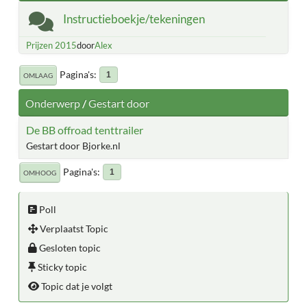
Instructieboekje/tekeningen
Prijzen 2015
door
Alex
Pagina's
1
OMLAAG
Onderwerp
/
Gestart door
De BB offroad tenttrailer
Gestart door Bjorke.nl
Pagina's
1
OMHOOG
Poll
Verplaatst Topic
Gesloten topic
Sticky topic
Topic dat je volgt