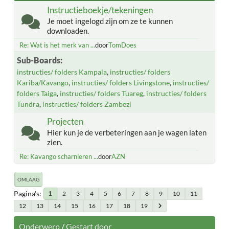
Instructieboekje/tekeningen
Je moet ingelogd zijn om ze te kunnen
downloaden.
Re: Wat is het merk van ...
door
TomDoes
Sub-Boards
instructies/ folders Kampala
instructies/ folders
Kariba/Kavango
instructies/ folders Livingstone
instructies/
folders Taiga
instructies/ folders Tuareg
instructies/ folders
Tundra
instructies/ folders Zambezi
Projecten
Hier kun je de verbeteringen aan je wagen laten
zien.
Re: Kavango scharnieren ...
door
AZN
OMLAAG
Pagina's
2
3
4
5
6
7
8
9
10
11
1
12
13
14
15
16
17
18
19
Onderwerp
/
Gestart door