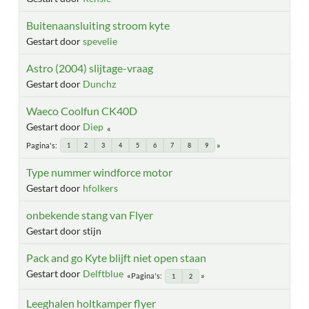
Buitenaansluiting stroom kyte
Gestart door
spevelie
Astro (2004) slijtage-vraag
Gestart door
Dunchz
Waeco Coolfun CK40D
Gestart door
Diep
Pagina's
1
2
3
4
5
6
7
8
9
Type nummer windforce motor
Gestart door
hfolkers
onbekende stang van Flyer
Gestart door stijn
Pack and go Kyte blijft niet open staan
Gestart door
Delftblue
Pagina's
1
2
Leeghalen holtkamper flyer