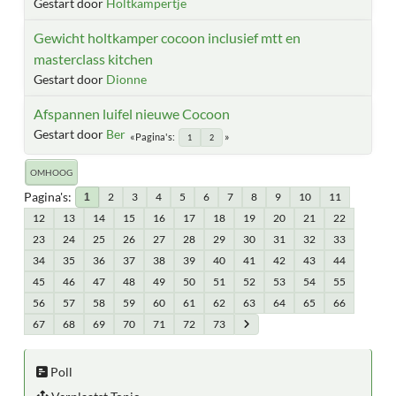
Gestart door
Holtkampertje
Gewicht holtkamper cocoon inclusief mtt en
masterclass kitchen
Gestart door
Dionne
Afspannen luifel nieuwe Cocoon
Gestart door
Ber
Pagina's
1
2
OMHOOG
Pagina's
2
3
4
5
6
7
8
9
10
11
1
12
13
14
15
16
17
18
19
20
21
22
23
24
25
26
27
28
29
30
31
32
33
34
35
36
37
38
39
40
41
42
43
44
45
46
47
48
49
50
51
52
53
54
55
56
57
58
59
60
61
62
63
64
65
66
67
68
69
70
71
72
73
Poll