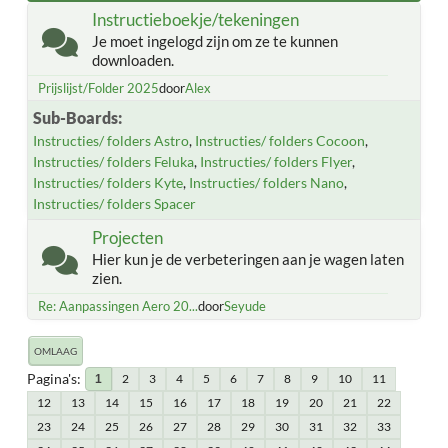
Instructieboekje/tekeningen
Je moet ingelogd zijn om ze te kunnen
downloaden.
Prijslijst/Folder 2025
door
Alex
Sub-Boards
Instructies/ folders Astro
Instructies/ folders Cocoon
Instructies/ folders Feluka
Instructies/ folders Flyer
Instructies/ folders Kyte
Instructies/ folders Nano
Instructies/ folders Spacer
Projecten
Hier kun je de verbeteringen aan je wagen laten
zien.
Re: Aanpassingen Aero 20...
door
Seyude
OMLAAG
Pagina's
2
3
4
5
6
7
8
9
10
11
1
12
13
14
15
16
17
18
19
20
21
22
23
24
25
26
27
28
29
30
31
32
33