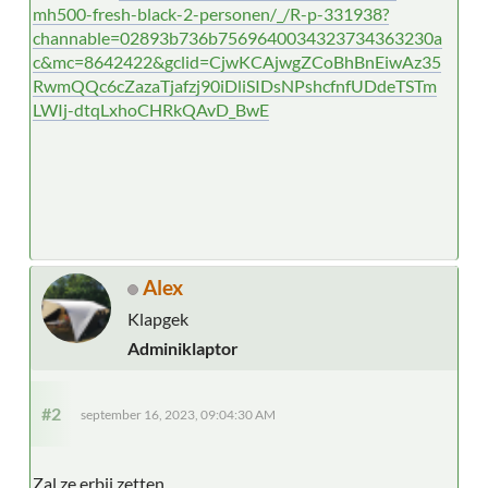
mh500-fresh-black-2-personen/_/R-p-331938?
channable=02893b736b7569640034323734363230a
c&mc=8642422&gclid=CjwKCAjwgZCoBhBnEiwAz35
RwmQQc6cZazaTjafzj90iDliSIDsNPshcfnfUDdeTSTm
LWIj-dtqLxhoCHRkQAvD_BwE
Alex
Klapgek
Adminiklaptor
#2
september 16, 2023, 09:04:30 AM
Zal ze erbij zetten.