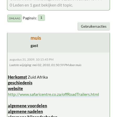
0 Leden en 1 gast bekijken dit topic.
Pagina's
1
OMLAAG
Gebruikersacties
muis
gast
augustus 31, 2009, 10:15:45 PM
Laatste wijziging
: mei 02, 2010, 01:50:59 PM door muis
Herkomst
Zuid Afrika
geschiedenis
website
http://www.safaricentre.co.za/offRoadTrailers.html
algemene voordelen
algemene nadelen