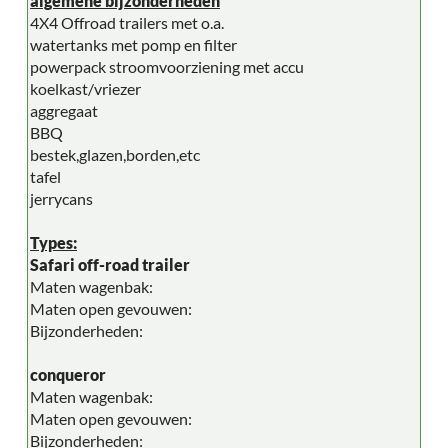
algemene bijzonderheden
4X4 Offroad trailers met o.a.
watertanks met pomp en filter
powerpack stroomvoorziening met accu
koelkast/vriezer
aggregaat
BBQ
bestek,glazen,borden,etc
tafel
jerrycans
Types:
Safari off-road trailer
Maten wagenbak:
Maten open gevouwen:
Bijzonderheden:
conqueror
Maten wagenbak:
Maten open gevouwen:
Bijzonderheden: