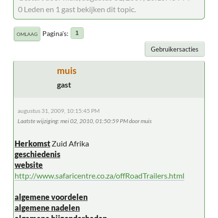
0 Leden en 1 gast bekijken dit topic.
Pagina's
1
OMLAAG
Gebruikersacties
muis
gast
augustus 31, 2009, 10:15:45 PM
Laatste wijziging
: mei 02, 2010, 01:50:59 PM door muis
Herkomst
Zuid Afrika
geschiedenis
website
http://www.safaricentre.co.za/offRoadTrailers.html
algemene voordelen
algemene nadelen