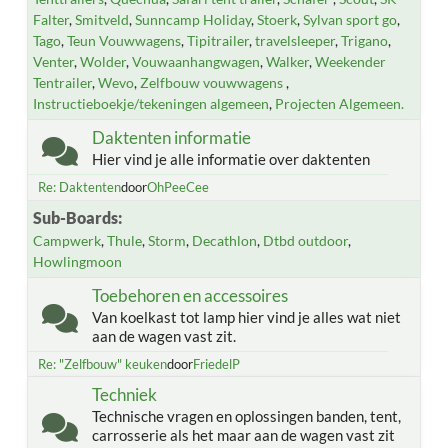
Falter
Smitveld
Sunncamp Holiday
Stoerk
Sylvan sport go
Tago
Teun Vouwwagens
Tipitrailer
travelsleeper
Trigano
Venter
Wolder
Vouwaanhangwagen
Walker
Weekender
Tentrailer
Wevo
Zelfbouw vouwwagens
Instructieboekje/tekeningen algemeen
Projecten Algemeen.
Daktenten informatie
Hier vind je alle informatie over daktenten
Re: Daktenten
door
OhPeeCee
Sub-Boards
Campwerk
Thule
Storm
Decathlon
Dtbd outdoor
Howlingmoon
Toebehoren en accessoires
Van koelkast tot lamp hier vind je alles wat niet
aan de wagen vast zit.
Re: "Zelfbouw" keuken
door
FriedelP
Techniek
Technische vragen en oplossingen banden, tent,
carrosserie als het maar aan de wagen vast zit