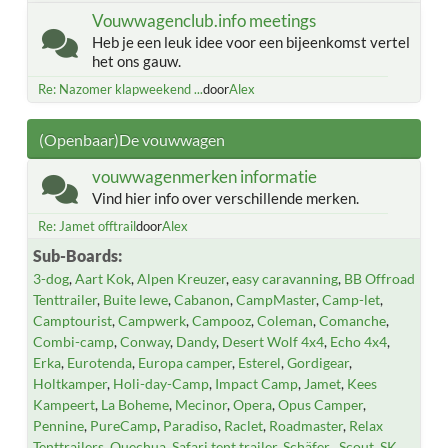
Vouwwagenclub.info meetings
Heb je een leuk idee voor een bijeenkomst vertel
het ons gauw.
Re: Nazomer klapweekend ...
door
Alex
(Openbaar)De vouwwagen
vouwwagenmerken informatie
Vind hier info over verschillende merken.
Re: Jamet offtrail
door
Alex
Sub-Boards
3-dog
Aart Kok
Alpen Kreuzer
easy caravanning
BB Offroad
Tenttrailer
Buite lewe
Cabanon
CampMaster
Camp-let
Camptourist
Campwerk
Campooz
Coleman
Comanche
Combi-camp
Conway
Dandy
Desert Wolf 4x4
Echo 4x4
Erka
Eurotenda
Europa camper
Esterel
Gordigear
Holtkamper
Holi-day-Camp
Impact Camp
Jamet
Kees
Kampeert
La Boheme
Mecinor
Opera
Opus Camper
Pennine
PureCamp
Paradiso
Raclet
Roadmaster
Relax
Tenttrailers
Quechua
Safari tent trailer
Schäfer
Scout
SK