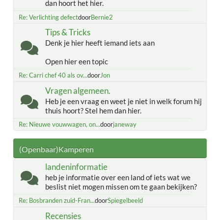
dan hoort het hier.
Re: Verlichting defect
door
Bernie2
Tips & Tricks
Denk je hier heeft iemand iets aan
Open hier een topic
Re: Carri chef 40 als ov...
door
Jon
Vragen algemeen.
Heb je een vraag en weet je niet in welk forum hij
thuis hoort? Stel hem dan hier.
Re: Nieuwe vouwwagen, on...
door
janeway
(Openbaar)Kamperen
landeninformatie
heb je informatie over een land of iets wat we
beslist niet mogen missen om te gaan bekijken?
Re: Bosbranden zuid-Fran...
door
Spiegelbeeld
Recensies