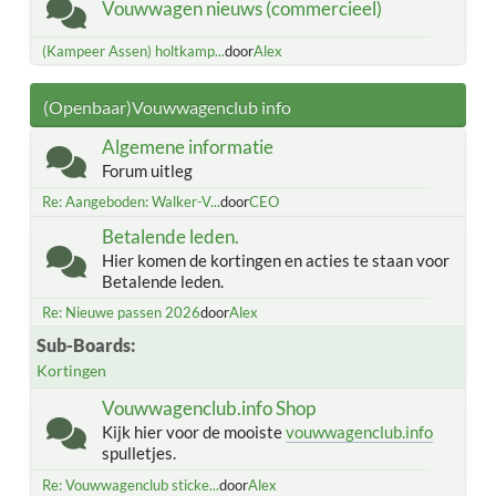
Vouwwagen nieuws (commercieel)
(Kampeer Assen) holtkamp...
door
Alex
(Openbaar)Vouwwagenclub info
Algemene informatie
Forum uitleg
Re: Aangeboden: Walker-V...
door
CEO
Betalende leden.
Hier komen de kortingen en acties te staan voor
Betalende leden.
Re: Nieuwe passen 2026
door
Alex
Sub-Boards
Kortingen
Vouwwagenclub.info Shop
Kijk hier voor de mooiste
vouwwagenclub.info
spulletjes.
Re: Vouwwagenclub sticke...
door
Alex