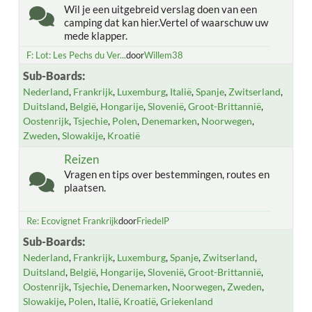
Wil je een uitgebreid verslag doen van een
camping dat kan hier.Vertel of waarschuw uw
mede klapper.
F: Lot: Les Pechs du Ver...
door
Willem38
Sub-Boards
Nederland
Frankrijk
Luxemburg
Italië
Spanje
Zwitserland
Duitsland
België
Hongarije
Slovenië
Groot-Brittannië
Oostenrijk
Tsjechie
Polen
Denemarken
Noorwegen
Zweden
Slowakije
Kroatië
Reizen
Vragen en tips over bestemmingen, routes en
plaatsen.
Re: Ecovignet Frankrijk
door
FriedelP
Sub-Boards
Nederland
Frankrijk
Luxemburg
Spanje
Zwitserland
Duitsland
België
Hongarije
Slovenië
Groot-Brittannië
Oostenrijk
Tsjechie
Denemarken
Noorwegen
Zweden
Slowakije
Polen
Italië
Kroatië
Griekenland