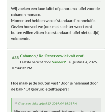
Wij zoeken een luxe luifel of panorama luifel voor de
cabanon monaco.
Momenteel hebben we de 'standaard' zonneluifel.
Gezien hoeveel we (ook met slechter weer) echt
buiten willen zitten is de standaard luifel niet (altijd)
voldoende.
Cabanon
/
Re: Reservewiel valt eraf..
#38
Laatste bericht door
VanderP
- augustus 04, 2026,
07:44:32 PM
Hoe maak je de bouten vast? Boor je helemaal door
de balk? Of gebruik je zelftappers?
Citaat van: dickp op juni 15, 2019, 04:18:38 PM
Nieuwe aanzetstuk erop gezet. Het verschil is minder