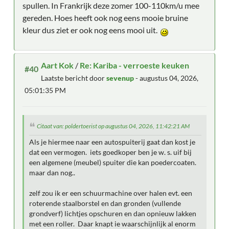
spullen. In Frankrijk deze zomer 100-110km/u mee
gereden. Hoes heeft ook nog eens mooie bruine
kleur dus ziet er ook nog eens mooi uit.
Aart Kok
/
Re: Kariba - verroeste keuken
#40
Laatste bericht door
sevenup
- augustus 04, 2026,
05:01:35 PM
Citaat van: poldertoerist op augustus 04, 2026, 11:42:21 AM
Als je hiermee naar een autospuiterij gaat dan kost je
dat een vermogen. iets goedkoper ben je w. s. uif bij
een algemene (meubel) spuiter die kan poedercoaten.
maar dan nog..
zelf zou ik er een schuurmachine over halen evt. een
roterende staalborstel en dan gronden (vullende
grondverf) lichtjes opschuren en dan opnieuw lakken
met een roller. Daar knapt ie waarschijnlijk al enorm