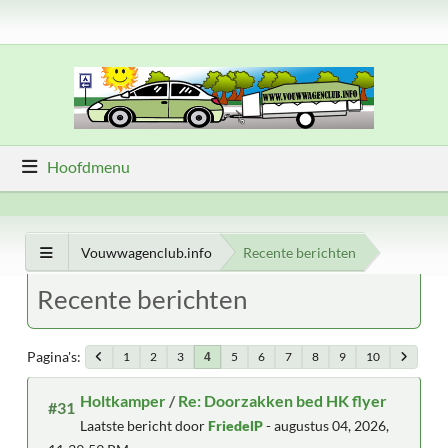
Hoofdmenu
Vouwwagenclub.info
Recente berichten
Recente berichten
Pagina's
1
2
3
5
6
7
8
9
10
4
Holtkamper
/
Re: Doorzakken bed HK flyer
#31
Laatste bericht door
FriedelP
- augustus 04, 2026,