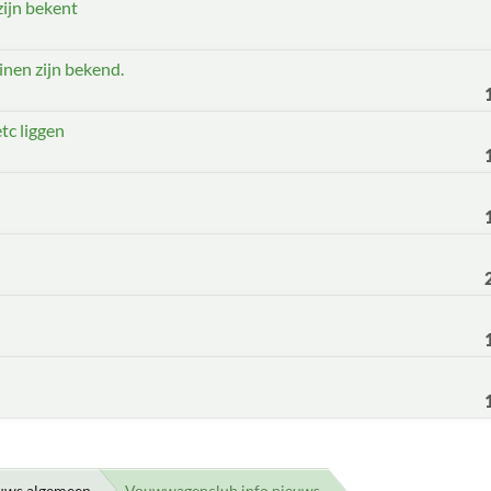
ijn bekent
inen zijn bekend.
etc liggen
uws algemeen
Vouwwagenclub.info nieuws