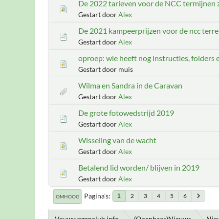
De 2022 tarieven voor de NCC termijnen z
Gestart door
Alex
De 2021 kampeerprijzen voor de ncc terre
Gestart door
Alex
oproep: wie heeft nog instructies, folders 
Gestart door muis
Wilma en Sandra in de Caravan
Gestart door
Alex
De grote fotowedstrijd 2019
Gestart door
Alex
Wisseling van de wacht
Gestart door
Alex
Betalend lid worden/ blijven in 2019
Gestart door
Alex
Pagina's
2
3
4
5
6
1
OMHOOG
Vouwwagenclub.info
(Openbaar)Nieuws
Nie