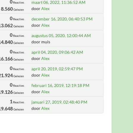
0
maart 06, 2022, 11:36:52 AM
Reacties
8.560
door
Alex
Gelezen
0
december 16, 2020, 06:40:53 PM
Reacties
13.062
door
Alex
Gelezen
0
augustus 05, 2020, 12:00:44 AM
Reacties
14.840
door muis
Gelezen
0
april 04, 2020, 09:06:42 AM
Reacties
16.166
door
Alex
Gelezen
0
april 20, 2019, 02:59:47 PM
Reacties
21.924
door
Alex
Gelezen
0
februari 16, 2019, 12:19:18 PM
Reacties
19.126
door
Alex
Gelezen
1
januari 27, 2019, 02:48:40 PM
Reacties
19.648
door
Alex
Gelezen