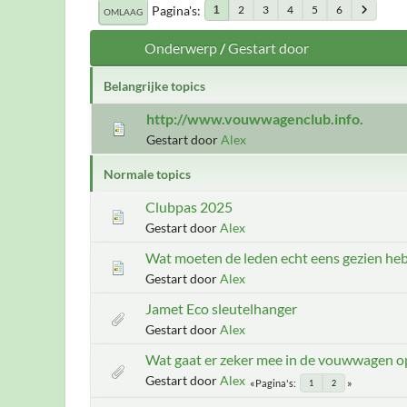
Pagina's
2
3
4
5
6
1
OMLAAG
Onderwerp
/
Gestart door
Belangrijke topics
http://www.vouwwagenclub.info.
Gestart door
Alex
Normale topics
Clubpas 2025
Gestart door
Alex
Wat moeten de leden echt eens gezien he
Gestart door
Alex
Jamet Eco sleutelhanger
Gestart door
Alex
Wat gaat er zeker mee in de vouwwagen op
Gestart door
Alex
Pagina's
1
2