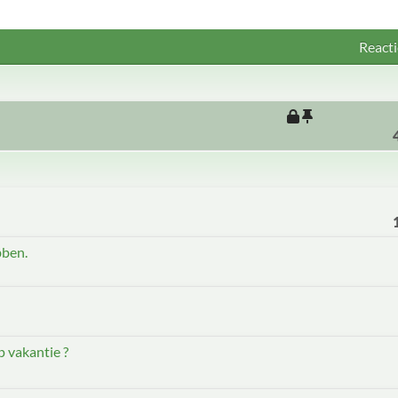
Reacti
bben.
 vakantie ?