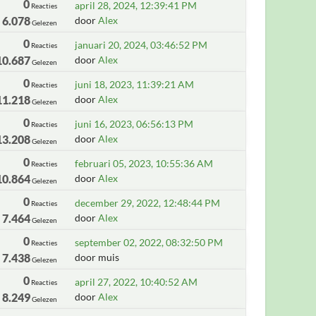
0
april 28, 2024, 12:39:41 PM
Reacties
6.078
door
Alex
Gelezen
0
januari 20, 2024, 03:46:52 PM
Reacties
10.687
door
Alex
Gelezen
0
juni 18, 2023, 11:39:21 AM
Reacties
11.218
door
Alex
Gelezen
0
juni 16, 2023, 06:56:13 PM
Reacties
13.208
door
Alex
Gelezen
0
februari 05, 2023, 10:55:36 AM
Reacties
10.864
door
Alex
Gelezen
0
december 29, 2022, 12:48:44 PM
Reacties
7.464
door
Alex
Gelezen
0
september 02, 2022, 08:32:50 PM
Reacties
7.438
door muis
Gelezen
0
april 27, 2022, 10:40:52 AM
Reacties
8.249
door
Alex
Gelezen