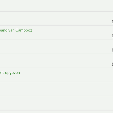
e pand van Campooz
b is opgeven