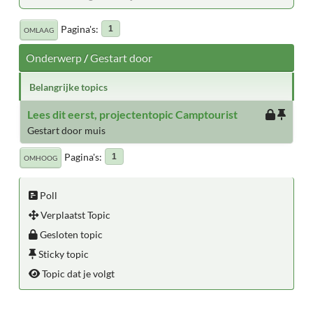
Pagina's
1
OMLAAG
Onderwerp
/
Gestart door
Belangrijke topics
Lees dit eerst, projectentopic Camptourist
Gestart door muis
Pagina's
1
OMHOOG
Poll
Verplaatst Topic
Gesloten topic
Sticky topic
Topic dat je volgt