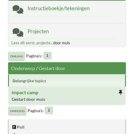
Instructieboekje/tekeningen
Projecten
Lees dit eerst, projecte...
door muis
Pagina's
1
OMLAAG
Onderwerp
/
Gestart door
Belangrijke topics
impact camp
Gestart door muis
Pagina's
1
OMHOOG
Poll