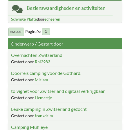
Bezienswaardigheden en activiteiten
Schynige Platte
door
edheeren
Pagina's
1
OMLAAG
Onderwerp
/
Gestart door
Overnachten Zwitserland
Gestart door
Rhi2983
Doorreis camping voor de Gothard.
Gestart door
Miriam
tolvignet voor Zwitserland digitaal verkrijgbaar
Gestart door
Hemertje
Leuke camping in Zwitserland gezocht
Gestart door
frankdrim
Camping Mühleye