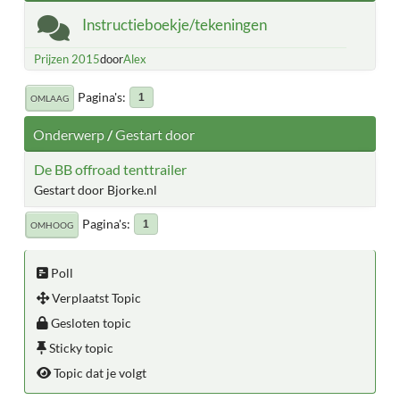
Instructieboekje/tekeningen
Prijzen 2015
door
Alex
Pagina's
1
OMLAAG
Onderwerp
/
Gestart door
De BB offroad tenttrailer
Gestart door Bjorke.nl
Pagina's
1
OMHOOG
Poll
Verplaatst Topic
Gesloten topic
Sticky topic
Topic dat je volgt