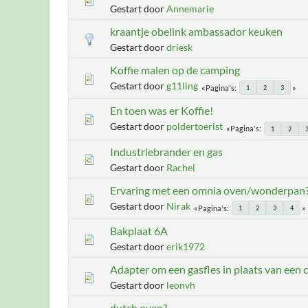
Gestart door
Annemarie
kraantje obelink ambassador keuken
Gestart door
driesk
Koffie malen op de camping
Gestart door
g11ling
Pagina's
1
2
3
En toen was er Koffie!
Gestart door
poldertoerist
Pagina's
1
2
Industriebrander en gas
Gestart door
Rachel
Ervaring met een omnia oven/wonderpan
Gestart door
Nirak
Pagina's
1
2
3
4
Bakplaat 6A
Gestart door
erik1972
Adapter om een gasfles in plaats van een c
Gestart door
leonvh
dutch oven?