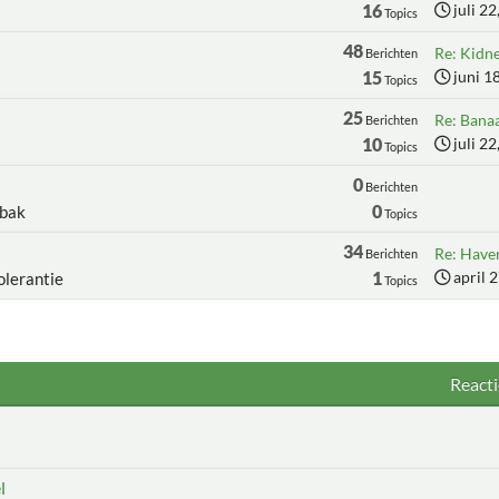
16
juli 2
Topics
48
Re: Kidn
Berichten
15
juni 1
Topics
25
Re: Bana
Berichten
10
juli 2
Topics
0
Berichten
0
ebak
Topics
34
Re: Haver
Berichten
1
april 
olerantie
Topics
Reacti
l