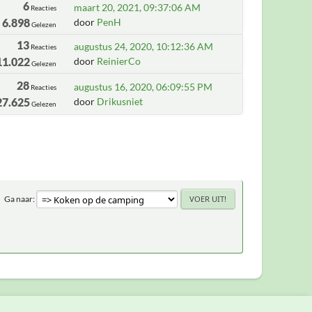
6
maart 20, 2021, 09:37:06 AM
Reacties
6.898
door
PenH
Gelezen
13
augustus 24, 2020, 10:12:36 AM
Reacties
11.022
door
ReinierCo
Gelezen
28
augustus 16, 2020, 06:09:55 PM
Reacties
27.625
door
Drikusniet
Gelezen
Ga naar