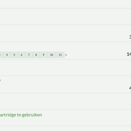
1
3
4
5
6
7
8
9
10
11
?
artridge te gebruiken