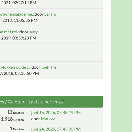
2, 2021, 02:27:14 PM
eybonensalade me...
door
Carani
8, 2018, 11:05:35 PM
an met rolo
door
lauty
2, 2019, 03:39:23 PM
vlokken op de c...
door
hoek_tre
27, 2018, 02:38:50 PM
es
/
Gelezen
Laatste bericht
13
juni 16, 2026, 07:48:19 PM
Reacties
1.918
door
Markvv
Gelezen
1
juni 24, 2025, 07:43:05 PM
Reacties