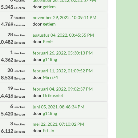
december 26, 2022, 02:21:57 PM
Reacties
5.345
door
getiem
Gelezen
7
november 29, 2022, 10:09:11 PM
Reacties
4.769
door
getiem
Gelezen
28
augustus 04, 2022, 03:45:55 PM
Reacties
10.482
door
PenH
Gelezen
1
februari 26, 2022, 05:30:13 PM
Reacties
4.362
door
g11ling
Gelezen
20
februari 11, 2022, 01:09:52 PM
Reacties
8.534
door
Mirri74
Gelezen
19
februari 04, 2022, 09:02:37 PM
Reacties
14.416
door
Drikusniet
Gelezen
6
juni 05, 2021, 08:48:34 PM
Reacties
5.420
door
g11ling
Gelezen
3
mei 22, 2021, 07:10:02 PM
Reacties
6.112
door
EriLin
Gelezen