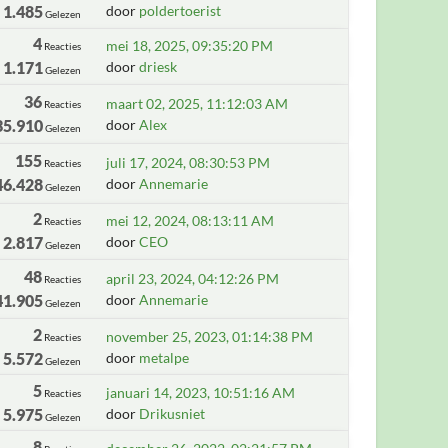
1.485
door
poldertoerist
Gelezen
4
mei 18, 2025, 09:35:20 PM
Reacties
1.171
door
driesk
Gelezen
36
maart 02, 2025, 11:12:03 AM
Reacties
35.910
door
Alex
Gelezen
155
juli 17, 2024, 08:30:53 PM
Reacties
46.428
door
Annemarie
Gelezen
2
mei 12, 2024, 08:13:11 AM
Reacties
2.817
door
CEO
Gelezen
48
april 23, 2024, 04:12:26 PM
Reacties
41.905
door
Annemarie
Gelezen
2
november 25, 2023, 01:14:38 PM
Reacties
5.572
door
metalpe
Gelezen
5
januari 14, 2023, 10:51:16 AM
Reacties
5.975
door
Drikusniet
Gelezen
8