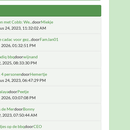
en met Cobb: We...
door
Miekje
us 24, 2023, 11:32:02 AM
 cadac voor gez...
door
FamJan01
1, 2026, 01:32:51 PM
diq bbq
door
wijnand
2, 2025, 08:33:30 PM
s 4 personen
door
Hemertje
us 24, 2023, 06:47:29 PM
alaya
door
Peetje
8, 2026, 03:07:08 PM
s de Mer
door
Bonny
9, 2023, 07:50:44 AM
djes op de bbq
door
CEO