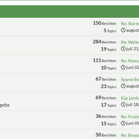
150
Re: Start
Berichten
5
august
Topics
284
Re: Welke
Berichten
19
juli 2
Topics
111
Re: Noma
Berichten
10
juni 0
Topics
67
Sparerib
Berichten
23
august
Topics
69
Kip jamb
Berichten
17
juli 1
gelte
Topics
36
Re: Fruit
Berichten
15
juni 0
Topics
50
Re: Broo
Berichten