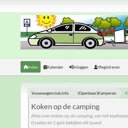
Index
Kalender
Inloggen
Registreren
Vouwwagenclub.info
(Openbaar)Kamperen
K
Koken op de camping
Alles over koken op de camping, van het kooktoest
0 Leden en 1 gast bekijken dit board.