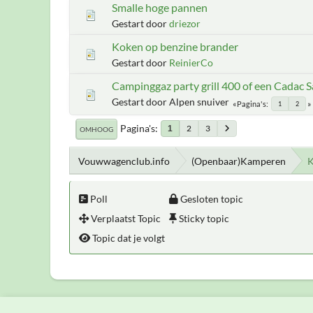
Smalle hoge pannen
Gestart door
driezor
Koken op benzine brander
Gestart door
ReinierCo
Campinggaz party grill 400 of een Cadac Sa
Gestart door Alpen snuiver
Pagina's
1
2
Pagina's
2
3
1
OMHOOG
Vouwwagenclub.info
(Openbaar)Kamperen
K
Poll
Gesloten topic
Verplaatst Topic
Sticky topic
Topic dat je volgt