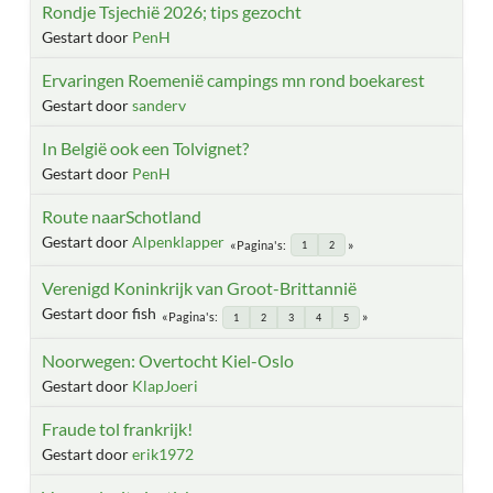
Rondje Tsjechië 2026; tips gezocht
Gestart door
PenH
Ervaringen Roemenië campings mn rond boekarest
Gestart door
sanderv
In België ook een Tolvignet?
Gestart door
PenH
Route naarSchotland
Gestart door
Alpenklapper
Pagina's
1
2
Verenigd Koninkrijk van Groot-Brittannië
Gestart door fish
Pagina's
1
2
3
4
5
Noorwegen: Overtocht Kiel-Oslo
Gestart door
KlapJoeri
Fraude tol frankrijk!
Gestart door
erik1972