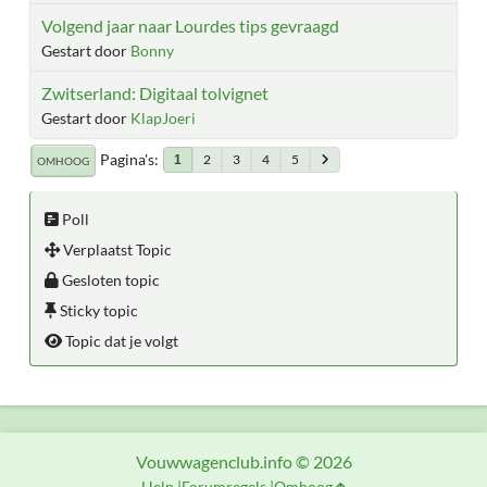
Volgend jaar naar Lourdes tips gevraagd
Gestart door
Bonny
Zwitserland: Digitaal tolvignet
Gestart door
KlapJoeri
Pagina's
2
3
4
5
1
OMHOOG
Poll
Verplaatst Topic
Gesloten topic
Sticky topic
Topic dat je volgt
Vouwwagenclub.info © 2026
Help
Forumregels
Omhoog