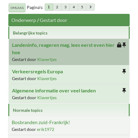
Pagina's
2
3
4
5
1
OMLAAG
Onderwerp
/
Gestart door
Belangrijke topics
Landeninfo, reageren mag, lees eerst even hier
hoe
Gestart door
Klavertjes
Verkeersregels Europa
Gestart door
Klavertjes
Algemene informatie over veel landen
Gestart door
Klavertjes
Normale topics
Bosbranden zuid-Frankrijk!
Gestart door
erik1972