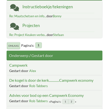
Instructieboekje/tekeningen
Re: Maatschetsen en info...
door
Bonny
Projecten
Re: Project Keuken verbo...
door
Stefaan
Pagina's
1
OMLAAG
Onderwerp
/
Gestart door
Campwerk
Gestart door
Alex
De kogel is door de kerk..............Campwerk economy
Gestart door
Rob Tabbers
Advies voor bod op een Campwerk Economy
Gestart door
Rob Tabbers
Pagina's
1
2