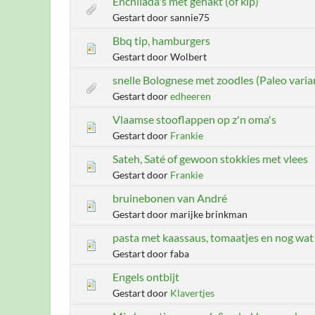
Enchilada's met gehakt (of kip)
Gestart door sannie75
Bbq tip, hamburgers
Gestart door Wolbert
snelle Bolognese met zoodles (Paleo varia
Gestart door
edheeren
Vlaamse stooflappen op z'n oma's
Gestart door
Frankie
Sateh, Saté of gewoon stokkies met vlees
Gestart door
Frankie
bruinebonen van André
Gestart door marijke brinkman
pasta met kaassaus, tomaatjes en nog wat
Gestart door faba
Engels ontbijt
Gestart door
Klavertjes