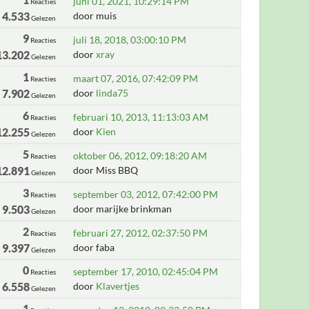
juni 01, 2021, 10:29:14 PM
Reacties
4.533
door muis
Gelezen
9
juli 18, 2018, 03:00:10 PM
Reacties
13.202
door
xray
Gelezen
1
maart 07, 2016, 07:42:09 PM
Reacties
7.902
door
linda75
Gelezen
6
februari 10, 2013, 11:13:03 AM
Reacties
12.255
door
Kien
Gelezen
5
oktober 06, 2012, 09:18:20 AM
Reacties
12.891
door Miss BBQ
Gelezen
3
september 03, 2012, 07:42:00 PM
Reacties
9.503
door marijke brinkman
Gelezen
2
februari 27, 2012, 02:37:50 PM
Reacties
9.397
door faba
Gelezen
0
september 17, 2010, 02:45:04 PM
Reacties
6.558
door
Klavertjes
Gelezen
1