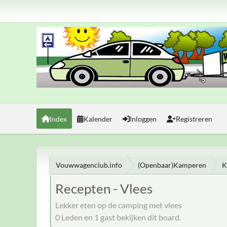
Index
Kalender
Inloggen
Registreren
Vouwwagenclub.info
(Openbaar)Kamperen
K
Recepten - Vlees
Lekker eten op de camping met vlees
0 Leden en 1 gast bekijken dit board.