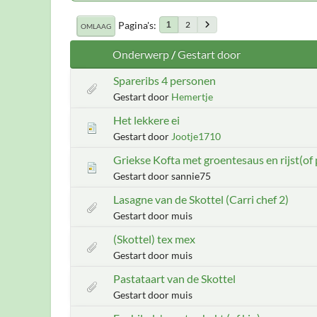
Pagina's
2
1
OMLAAG
Onderwerp
/
Gestart door
Spareribs 4 personen
Gestart door
Hemertje
Het lekkere ei
Gestart door
Jootje1710
Griekse Kofta met groentesaus en rijst(of 
Gestart door sannie75
Lasagne van de Skottel (Carri chef 2)
Gestart door muis
(Skottel) tex mex
Gestart door muis
Pastataart van de Skottel
Gestart door muis