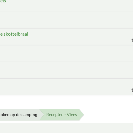
els
e skottelbraai
oken op de camping
Recepten - Vlees