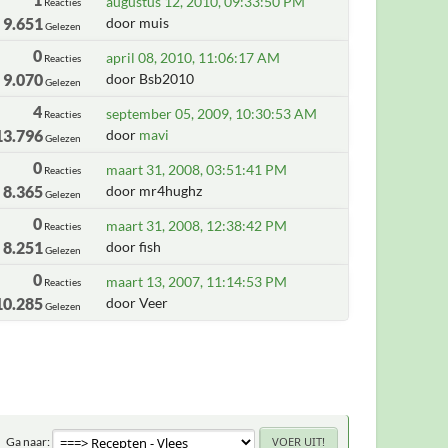
augustus 12, 2010, 09:33:50 PM
Reacties
9.651
door muis
Gelezen
0
april 08, 2010, 11:06:17 AM
Reacties
9.070
door Bsb2010
Gelezen
4
september 05, 2009, 10:30:53 AM
Reacties
13.796
door
mavi
Gelezen
0
maart 31, 2008, 03:51:41 PM
Reacties
8.365
door mr4hughz
Gelezen
0
maart 31, 2008, 12:38:42 PM
Reacties
8.251
door fish
Gelezen
0
maart 13, 2007, 11:14:53 PM
Reacties
10.285
door Veer
Gelezen
Ga naar