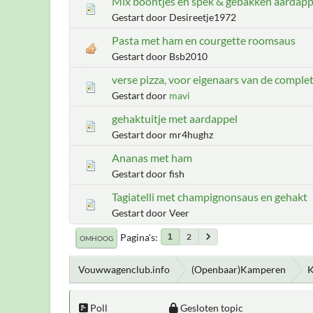
Mix boontjes en spek & gebakken aardapp
Gestart door Desireetje1972
Pasta met ham en courgette roomsaus
Gestart door Bsb2010
verse pizza, voor eigenaars van de complet
Gestart door
mavi
gehaktuitje met aardappel
Gestart door mr4hughz
Ananas met ham
Gestart door fish
Tagiatelli met champignonsaus en gehakt
Gestart door Veer
Pagina's
2
1
OMHOOG
Vouwwagenclub.info
(Openbaar)Kamperen
K
Poll
Gesloten topic