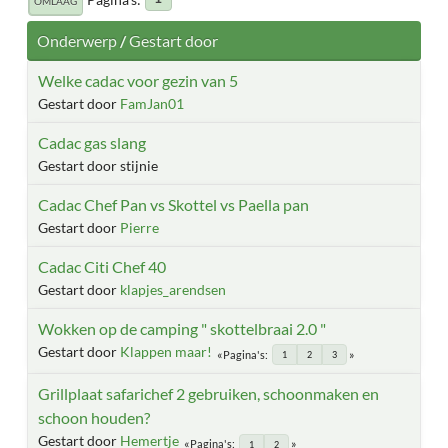
OMLAAG
Onderwerp
/
Gestart door
Welke cadac voor gezin van 5
Gestart door
FamJan01
Cadac gas slang
Gestart door stijnie
Cadac Chef Pan vs Skottel vs Paella pan
Gestart door
Pierre
Cadac Citi Chef 40
Gestart door
klapjes_arendsen
Wokken op de camping " skottelbraai 2.0 "
Gestart door
Klappen maar!
Pagina's
1
2
3
Grillplaat safarichef 2 gebruiken, schoonmaken en
schoon houden?
Gestart door
Hemertje
Pagina's
1
2