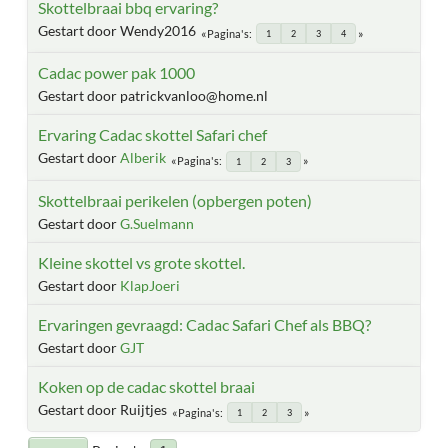
Skottelbraai bbq ervaring?
Gestart door Wendy2016
Pagina's
1
2
3
4
Cadac power pak 1000
Gestart door patrickvanloo@home.nl
Ervaring Cadac skottel Safari chef
Gestart door
Alberik
Pagina's
1
2
3
Skottelbraai perikelen (opbergen poten)
Gestart door
G.Suelmann
Kleine skottel vs grote skottel.
Gestart door
KlapJoeri
Ervaringen gevraagd: Cadac Safari Chef als BBQ?
Gestart door
GJT
Koken op de cadac skottel braai
Gestart door Ruijtjes
Pagina's
1
2
3