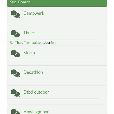
Sub-Boards
Campwerk
Thule
Re: Thule Trekhaaktent
door
Jon
Storm
Decathlon
Dtbd outdoor
Howlingmoon