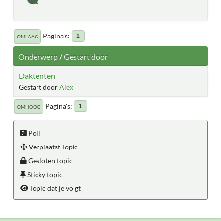
Pagina's
1
OMLAAG
Onderwerp
/
Gestart door
Daktenten
Gestart door
Alex
Pagina's
1
OMHOOG
Poll
Verplaatst Topic
Gesloten topic
Sticky topic
Topic dat je volgt