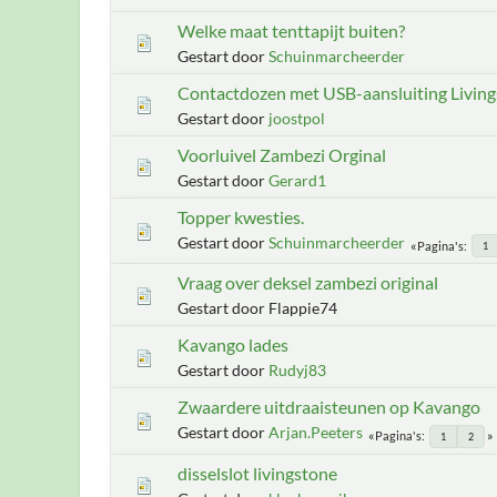
Welke maat tenttapijt buiten?
Gestart door
Schuinmarcheerder
Contactdozen met USB-aansluiting Livin
Gestart door
joostpol
Voorluivel Zambezi Orginal
Gestart door
Gerard1
Topper kwesties.
Gestart door
Schuinmarcheerder
Pagina's
1
Vraag over deksel zambezi original
Gestart door Flappie74
Kavango lades
Gestart door
Rudyj83
Zwaardere uitdraaisteunen op Kavango
Gestart door
Arjan.Peeters
Pagina's
1
2
disselslot livingstone