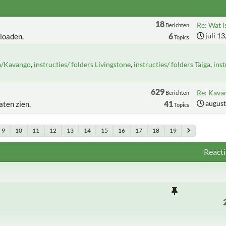
18
Re: Wat is
Berichten
6
juli 1
loaden.
Topics
ba/Kavango
instructies/ folders Livingstone
instructies/ folders Taiga
inst
629
Re: Kavan
Berichten
41
august
aten zien.
Topics
9
10
11
12
13
14
15
16
17
18
19
Reacti