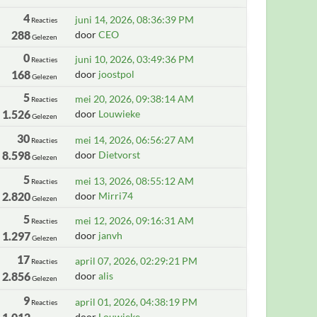
4
juni 14, 2026, 08:36:39 PM
Reacties
288
door
CEO
Gelezen
0
juni 10, 2026, 03:49:36 PM
Reacties
168
door
joostpol
Gelezen
5
mei 20, 2026, 09:38:14 AM
Reacties
1.526
door
Louwieke
Gelezen
30
mei 14, 2026, 06:56:27 AM
Reacties
8.598
door
Dietvorst
Gelezen
5
mei 13, 2026, 08:55:12 AM
Reacties
2.820
door
Mirri74
Gelezen
5
mei 12, 2026, 09:16:31 AM
Reacties
1.297
door
janvh
Gelezen
17
april 07, 2026, 02:29:21 PM
Reacties
2.856
door
alis
Gelezen
9
april 01, 2026, 04:38:19 PM
Reacties
door
Louwieke