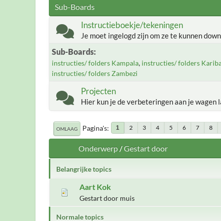
Sub-Boards
Instructieboekje/tekeningen
Je moet ingelogd zijn om ze te kunnen down
Sub-Boards
instructies/ folders Kampala
instructies/ folders Kari
instructies/ folders Zambezi
Projecten
Hier kun je de verbeteringen aan je wagen l
Pagina's
2
3
4
5
6
7
8
1
OMLAAG
Onderwerp
/
Gestart door
Belangrijke topics
Aart Kok
Gestart door muis
Normale topics