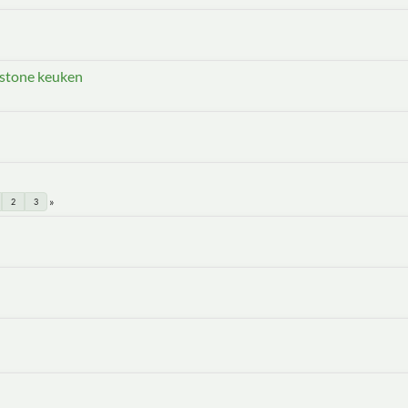
gstone keuken
2
3