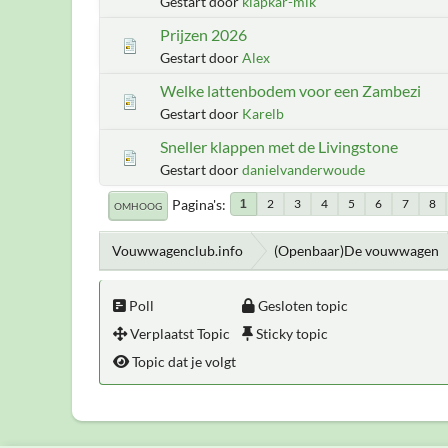
Gestart door
klapkar-mik
Prijzen 2026
Gestart door
Alex
Welke lattenbodem voor een Zambezi
Gestart door
Karelb
Sneller klappen met de Livingstone
Gestart door
danielvanderwoude
Pagina's
2
3
4
5
6
7
8
1
OMHOOG
Vouwwagenclub.info
(Openbaar)De vouwwagen
Poll
Gesloten topic
Verplaatst Topic
Sticky topic
Topic dat je volgt