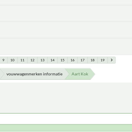
9
10
11
12
13
14
15
16
17
18
19
vouwwagenmerken informatie
Aart Kok