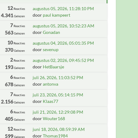
12
augustus 05, 2026, 11:28:10 PM
Reacties
4.341
door
paul kampeert
Gelezen
7
augustus 05, 2026, 10:52:23 AM
Reacties
563
door
Gonadan
Gelezen
10
augustus 04, 2026, 05:01:35 PM
Reacties
370
door
sevenup
Gelezen
2
augustus 02, 2026, 09:45:52 PM
Reacties
193
door
HetBaarsje
Gelezen
6
juli 26, 2026, 11:03:52 PM
Reacties
678
door
antonva
Gelezen
7
juli 23, 2026, 05:14:15 PM
Reacties
2.156
door
Klaas77
Gelezen
6
juli 21, 2026, 12:29:08 PM
Reacties
405
door
Wouter168
Gelezen
12
juni 18, 2026, 08:59:39 AM
Reacties
599
door
Thomas1984
Gelezen