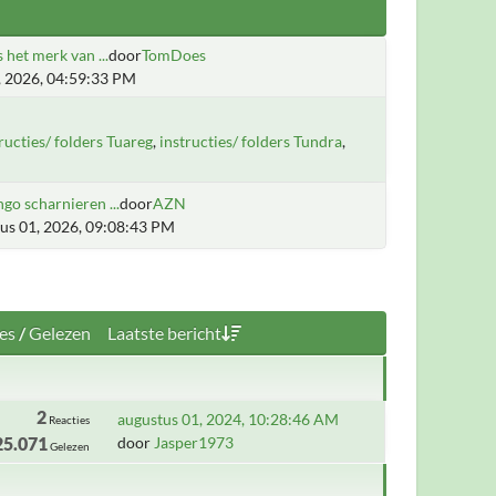
 het merk van ...
door
TomDoes
3, 2026, 04:59:33 PM
ructies/ folders Tuareg
instructies/ folders Tundra
go scharnieren ...
door
AZN
us 01, 2026, 09:08:43 PM
es
/
Gelezen
Laatste bericht
2
augustus 01, 2024, 10:28:46 AM
Reacties
25.071
door
Jasper1973
Gelezen