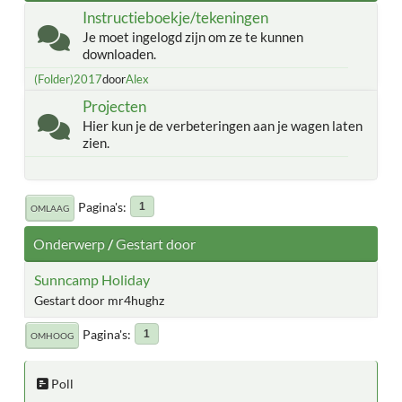
Instructieboekje/tekeningen
Je moet ingelogd zijn om ze te kunnen
downloaden.
(Folder)2017
door
Alex
Projecten
Hier kun je de verbeteringen aan je wagen laten
zien.
Pagina's
1
OMLAAG
Onderwerp
/
Gestart door
Sunncamp Holiday
Gestart door mr4hughz
Pagina's
1
OMHOOG
Poll