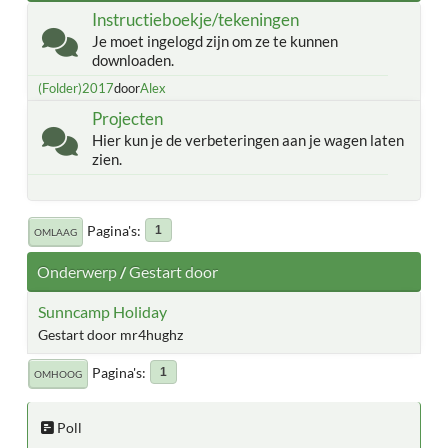
Instructieboekje/tekeningen
Je moet ingelogd zijn om ze te kunnen
downloaden.
(Folder)2017
door
Alex
Projecten
Hier kun je de verbeteringen aan je wagen laten
zien.
Pagina's
1
OMLAAG
Onderwerp
/
Gestart door
Sunncamp Holiday
Gestart door mr4hughz
Pagina's
1
OMHOOG
Poll