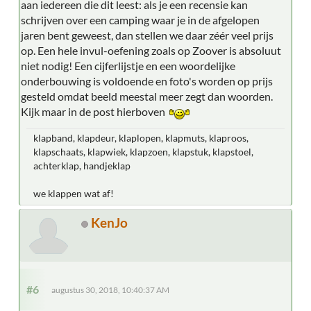
aan iedereen die dit leest: als je een recensie kan
schrijven over een camping waar je in de afgelopen
jaren bent geweest, dan stellen we daar zéér veel prijs
op. Een hele invul-oefening zoals op Zoover is absoluut
niet nodig! Een cijferlijstje en een woordelijke
onderbouwing is voldoende en foto's worden op prijs
gesteld omdat beeld meestal meer zegt dan woorden.
Kijk maar in de post hierboven
klapband, klapdeur, klaplopen, klapmuts, klaproos,
klapschaats, klapwiek, klapzoen, klapstuk, klapstoel,
achterklap, handjeklap
we klappen wat af!
KenJo
#6
augustus 30, 2018, 10:40:37 AM