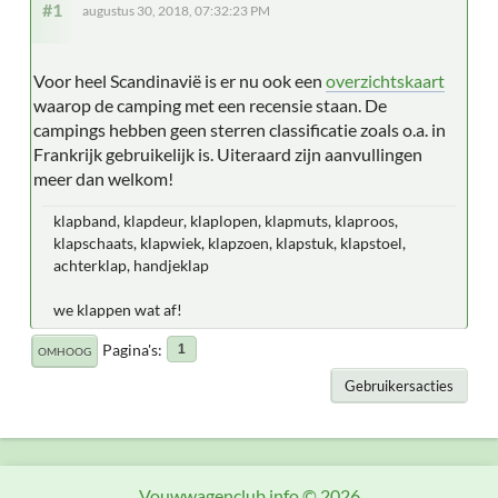
#1
augustus 30, 2018, 07:32:23 PM
Voor heel Scandinavië is er nu ook een
overzichtskaart
waarop de camping met een recensie staan. De
campings hebben geen sterren classificatie zoals o.a. in
Frankrijk gebruikelijk is. Uiteraard zijn aanvullingen
meer dan welkom!
klapband, klapdeur, klaplopen, klapmuts, klaproos,
klapschaats, klapwiek, klapzoen, klapstuk, klapstoel,
achterklap, handjeklap
we klappen wat af!
Pagina's
1
OMHOOG
Gebruikersacties
Vouwwagenclub.info © 2026