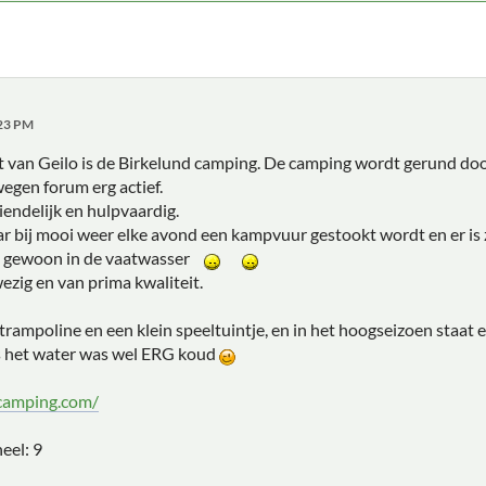
:23 PM
t van Geilo is de Birkelund camping. De camping wordt gerund doo
egen forum erg actief.
iendelijk en hulpvaardig.
ar bij mooi weer elke avond een kampvuur gestookt wordt en er is 
 je gewoon in de vaatwasser
ezig en van prima kwaliteit.
 trampoline en een klein speeltuintje, en in het hoogseizoen staat
s het water was wel ERG koud
camping.com/
eel: 9