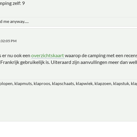
ping zelf: 9
d me anyway.....
7:32:05 PM
s er nu ook een
overzichtskaart
waarop de camping met een recens
 in Frankrijk gebruikelijk is. Uiteraard zijn aanvullingen meer dan we
plopen, klapmuts, klaproos, klapschaats, klapwiek, klapzoen, klapstuk, kla