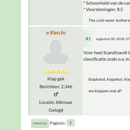
* Schoonheid van de cam
* Voorzieningen: 8,5
The cold never bothere
KenJo
#1
augustus 30, 2018, 0
Voor heel Scandinavië i
classificatie zoals o.a.
Klap gek
klapband, klapdeur, kla
Berichten: 2.346
we klappen wat af!
Locatie: Alkmaar
Gelogd
Pagina's
1
OMHOOG