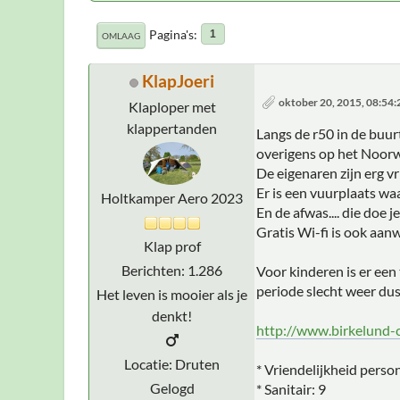
Pagina's
1
OMLAAG
KlapJoeri
oktober 20, 2015, 08:54
Klaploper met
klappertanden
Langs de r50 in de buur
overigens op het Noorw
De eigenaren zijn erg vr
Er is een vuurplaats wa
Holtkamper Aero 2023
En de afwas.... die doe
Gratis Wi-fi is ook aanw
Klap prof
Berichten: 1.286
Voor kinderen is er een
periode slecht weer du
Het leven is mooier als je
denkt!
http://www.birkelund-
Locatie: Druten
* Vriendelijkheid person
Gelogd
* Sanitair: 9