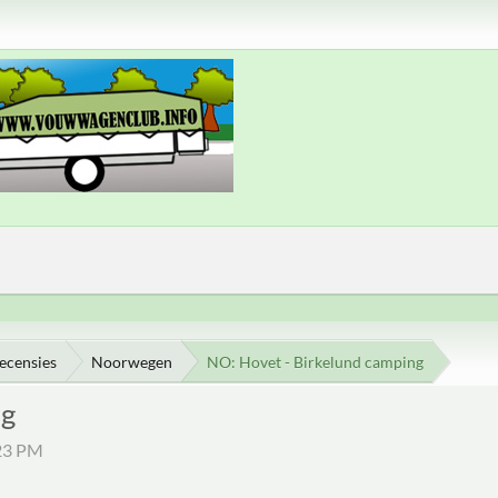
ecensies
Noorwegen
NO: Hovet - Birkelund camping
ng
:23 PM