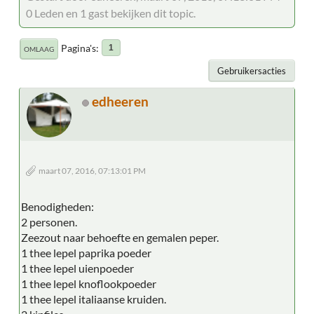
0 Leden en 1 gast bekijken dit topic.
Pagina's
1
OMLAAG
Gebruikersacties
edheeren
maart 07, 2016, 07:13:01 PM
Benodigheden:
2 personen.
Zeezout naar behoefte en gemalen peper.
1 thee lepel paprika poeder
1 thee lepel uienpoeder
1 thee lepel knoflookpoeder
1 thee lepel italiaanse kruiden.