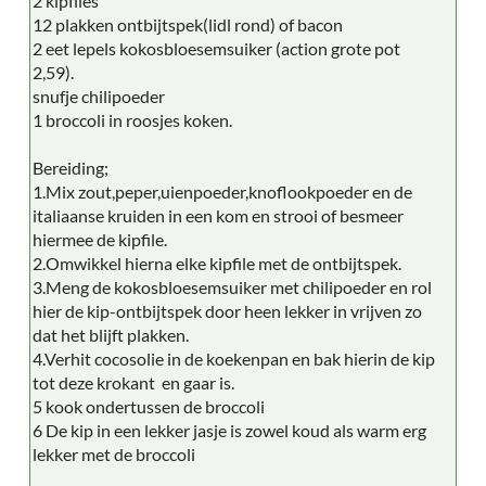
2 kipfiles
12 plakken ontbijtspek(lidl rond) of bacon
2 eet lepels kokosbloesemsuiker (action grote pot
2,59).
snufje chilipoeder
1 broccoli in roosjes koken.
Bereiding;
1.Mix zout,peper,uienpoeder,knoflookpoeder en de
italiaanse kruiden in een kom en strooi of besmeer
hiermee de kipfile.
2.Omwikkel hierna elke kipfile met de ontbijtspek.
3.Meng de kokosbloesemsuiker met chilipoeder en rol
hier de kip-ontbijtspek door heen lekker in vrijven zo
dat het blijft plakken.
4.Verhit cocosolie in de koekenpan en bak hierin de kip
tot deze krokant en gaar is.
5 kook ondertussen de broccoli
6 De kip in een lekker jasje is zowel koud als warm erg
lekker met de broccoli