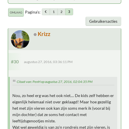
Pagina's
1
2
3
OMLAAG
Gebruikersacties
Krizz
#30
augustus 27, 2016, 03:36:11 PM
Citaat van: PenH op augustus 27, 2016, 02:04:35 PM
Nou, zo heel erg was het ook niet.... De kids zelf hebben er
eigenlijk helemaal niet over geklaagd! Maar hoe gezellig
het met zijn vieren ook kan zijn soms merk ik (vooral bij
mijn dochter) dat ze soms het contact met
leeftijdsgenootjes miste.
Wat wel geweldig is van zo'n rondreis met zijn vieren, is