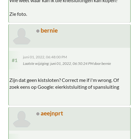
Wie weet waar kan ik die knelsluitingen kan kopen?
Zie foto.
bernie
juni 01, 2022, 06:48:00 PM
#1
Laatste wijziging
: juni 01, 2022, 06:50:24 PM door bernie
Zijn dat geen kistsloten? Correct me if i'm wrong. Of
zoek eens op Google: eierkistsluiting of spansluiting
aeejnprt