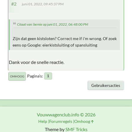
#2
juni 01, 2022, 09:45:37 PM
Citaat van: bernie op juni 01, 2022, 06:48:00 PM
Zijn dat geen kistsloten? Correct me if i'm wrong. Of zoek
eens op Google: eierkistsluiting of spansluiting
Dank voor de snelle reactie.
Pagina's
1
OMHOOG
Gebruikersacties
Vouwwagenclub.info © 2026
Help
Forumregels
Omhoog
Theme by
SMF Tricks