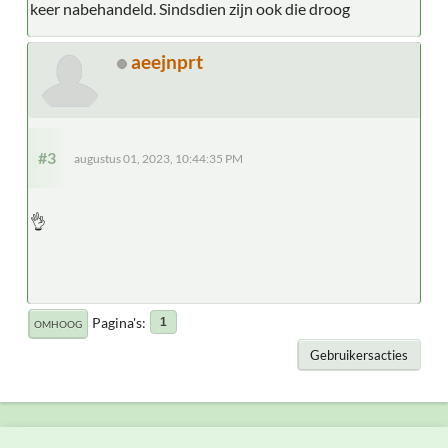
keer nabehandeld. Sindsdien zijn ook die droog
aeejnprt
#3
augustus 01, 2023, 10:44:35 PM
👌
Pagina's
1
OMHOOG
Gebruikersacties