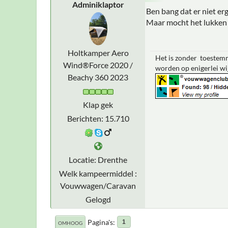
Adminiklaptor
Ben bang dat er niet erg 
Maar mocht het lukken 
Holtkamper Aero
Het is zonder toestemm
Wind®Force 2020 /
worden op enigerlei wi
Beachy 360 2023
Klap gek
Berichten: 15.710
Locatie: Drenthe
Welk kampeermiddel :
Vouwwagen/Caravan
Gelogd
Pagina's
1
OMHOOG