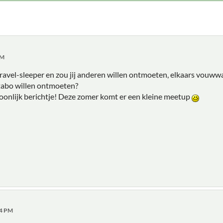
AM
n travel-sleeper en zou jij anderen willen ontmoeten, elkaars vouw
abo willen ontmoeten?
oonlijk berichtje! Deze zomer komt er een kleine meetup
54 PM