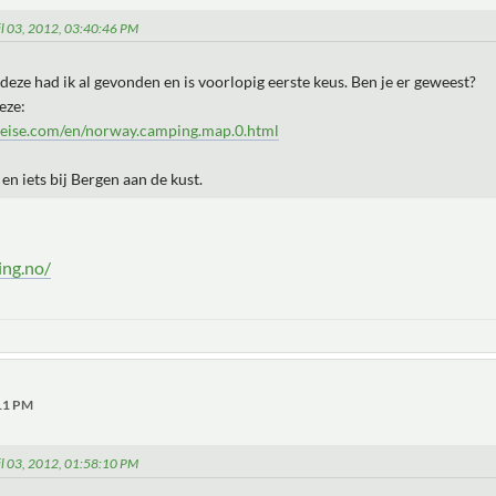
ril 03, 2012, 03:40:46 PM
 deze had ik al gevonden en is voorlopig eerste keus. Ben je er geweest?
eze:
eise.com/en/norway.camping.map.0.html
en iets bij Bergen aan de kust.
ing.no/
:11 PM
ril 03, 2012, 01:58:10 PM