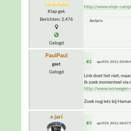
http://www.vinje-camp
Klap gek
Berichten: 2.476
Jevipro
Gelogd
PaulPaul
#2
april 03, 2012, 03:40
gast
Gelogd
Link doet het niet, maar
Ik zoek momenteel via 
http://www.norwegen-r
Zoek nog iets bij Hamar 
jari
#3
april 03, 2012, 06:07