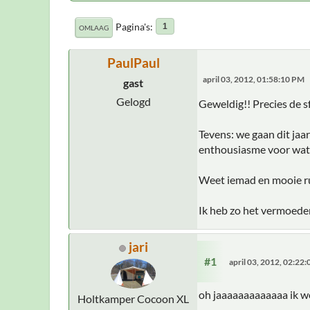
Pagina's
1
OMLAAG
PaulPaul
april 03, 2012, 01:58:10 PM
gast
Gelogd
Geweldig!! Precies de 
Tevens: we gaan dit jaa
enthousiasme voor wat
Weet iemad en mooie r
Ik heb zo het vermoeden
jari
#1
april 03, 2012, 02:22
oh jaaaaaaaaaaaaa ik wee
Holtkamper Cocoon XL