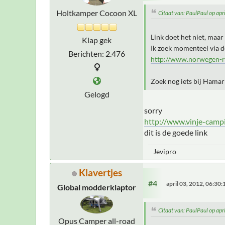
Holtkamper Cocoon XL
Citaat van: PaulPaul op ap
Link doet het niet, maar
Klap gek
Ik zoek momenteel via d
Berichten: 2.476
http://www.norwegen-r
Zoek nog iets bij Hamar 
Gelogd
sorry
http://www.vinje-camp
dit is de goede link
Jevipro
Klavertjes
#4
april 03, 2012, 06:30
Global modderklaptor
Citaat van: PaulPaul op ap
Opus Camper all-road