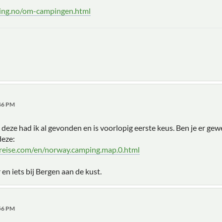
ing.no/om-campingen.html
:46 PM
 deze had ik al gevonden en is voorlopig eerste keus. Ben je er gew
deze:
eise.com/en/norway.camping.map.0.html
en iets bij Bergen aan de kust.
:56 PM