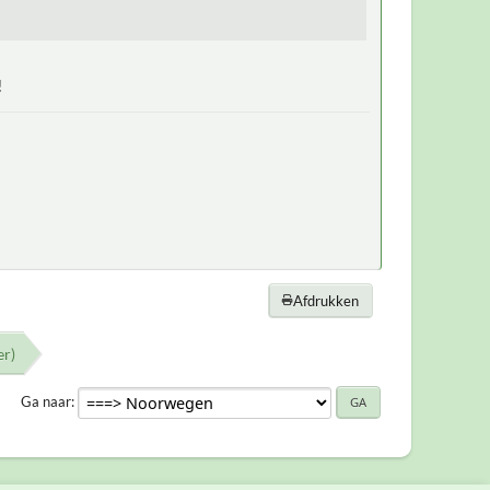
!
Afdrukken
er)
Ga naar