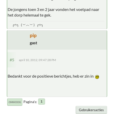
De jongens toen 3 en 2 jaar vonden het voetpad naar
het dorp helemaal te gek.
╭∩╮（︶︿︶）╭∩╮
pip
gast
#5
april 10, 2012, 09:47:28 PM
Bedankt voor de positieve berichtjes, heb er zin in
Pagina's
1
OMHOOG
Gebruikersacties