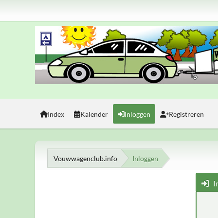
Index
Kalender
Inloggen
Registreren
Vouwwagenclub.info
Inloggen
I