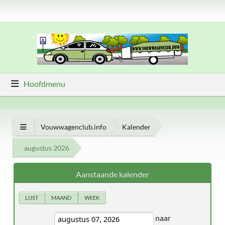
Hoofdmenu
Vouwwagenclub.info
Kalender
augustus 2026
Aanstaande kalender
LIJST
MAAND
WEEK
naar