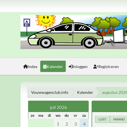
Index
Kalender
Inloggen
Registreren
Vouwwagenclub.info
Kalender
augustus 202
juli 2026
zo
ma
di
wo
do
vr
za
LIJST
MAAND
1
2
3
4