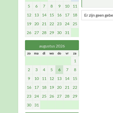
5
6
7
8
9
10
11
12
13
14
15
16
17
18
Er zijn geen geb
19
20
21
22
23
24
25
26
27
28
29
30
31
augustus 2026
zo
ma
di
wo
do
vr
za
1
2
3
4
5
6
7
8
9
10
11
12
13
14
15
16
17
18
19
20
21
22
23
24
25
26
27
28
29
30
31