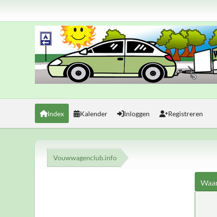
Index
Kalender
Inloggen
Registreren
Vouwwagenclub.info
Waar