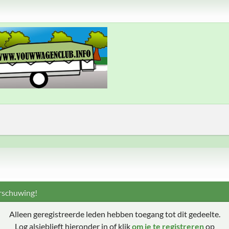
schuwing!
Alleen geregistreerde leden hebben toegang tot dit gedeelte.
Log alsjeblieft hieronder in of klik
om je te registreren
op