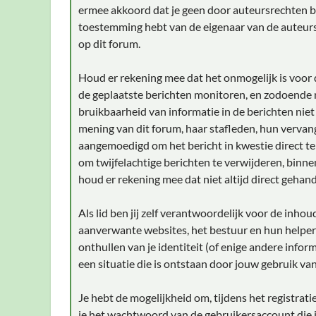
ermee akkoord dat je geen door auteursrechten bes
toestemming hebt van de eigenaar van de auteursr
op dit forum.
Houd er rekening mee dat het onmogelijk is voor d
de geplaatste berichten monitoren, en zodoende
bruikbaarheid van informatie in de berichten niet
mening van dit forum, haar stafleden, hun vervan
aangemoedigd om het bericht in kwestie direct t
om twijfelachtige berichten te verwijderen, binnen
houd er rekening mee dat niet altijd direct gehan
Als lid ben jij zelf verantwoordelijk voor de inho
aanverwante websites, het bestuur en hun helpers
onthullen van je identiteit (of enige andere infor
een situatie die is ontstaan door jouw gebruik van
Je hebt de mogelijkheid om, tijdens het registra
je het wachtwoord van de gebruikersaccount die j