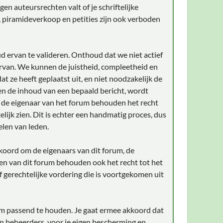
en auteursrechten valt of je schriftelijke
, piramideverkoop en petities zijn ook verboden
d ervan te valideren. Onthoud dat we niet actief
rvan. We kunnen de juistheid, compleetheid en
t ze heeft geplaatst uit, en niet noodzakelijk de
gen de inhoud van een bepaald bericht, wordt
n de eigenaar van het forum behouden het recht
lijk zien. Dit is echter een handmatig proces, dus
elen van leden.
akkoord om de eigenaars van dit forum, de
en van dit forum behouden ook het recht tot het
of gerechtelijke vordering die is voortgekomen uit
aam passend te houden. Je gaat ermee akkoord dat
an beheerders, voor je eigen bescherming en