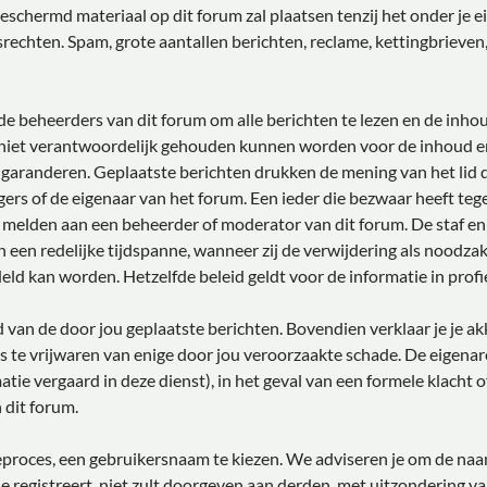
chermd materiaal op dit forum zal plaatsen tenzij het onder je eig
echten. Spam, grote aantallen berichten, reclame, kettingbrieven
e beheerders van dit forum om alle berichten te lezen en de inhou
 niet verantwoordelijk gehouden kunnen worden voor de inhoud e
 garanderen. Geplaatste berichten drukken de mening van het lid da
gers of de eigenaar van het forum. Een ieder die bezwaar heeft te
e melden aan een beheerder of moderator van dit forum. De staf e
 een redelijke tijdspanne, wanneer zij de verwijdering als noodzake
deld kan worden. Hetzelfde beleid geldt voor de informatie in profi
ud van de door jou geplaatste berichten. Bovendien verklaar je je 
 te vrijwaren van enige door jou veroorzaakte schade. De eigenar
matie vergaard in deze dienst), in het geval van een formele klacht 
 dit forum.
tieproces, een gebruikersnaam te kiezen. We adviseren je om de n
e registreert, niet zult doorgeven aan derden, met uitzondering v