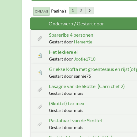
Pagina's
2
1
OMLAAG
Onderwerp
/
Gestart door
Spareribs 4 personen
Gestart door
Hemertje
Het lekkere ei
Gestart door
Jootje1710
Griekse Kofta met groentesaus en rijst(of 
Gestart door sannie75
Lasagne van de Skottel (Carri chef 2)
Gestart door muis
(Skottel) tex mex
Gestart door muis
Pastataart van de Skottel
Gestart door muis