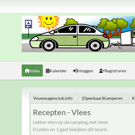
Index
Kalender
Inloggen
Registreren
Vouwwagenclub.info
(Openbaar)Kamperen
K
Recepten - Vlees
Lekker eten op de camping met vlees
0 Leden en 1 gast bekijken dit board.