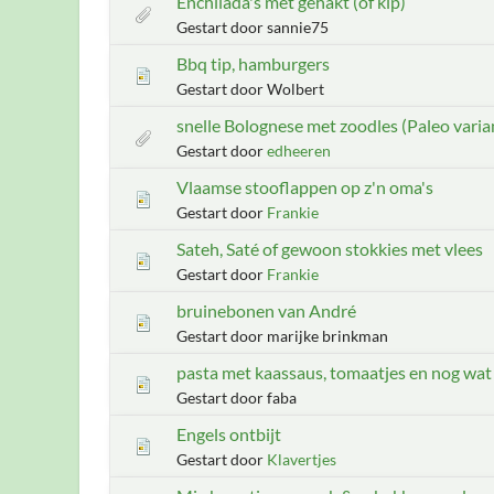
Enchilada's met gehakt (of kip)
Gestart door sannie75
Bbq tip, hamburgers
Gestart door Wolbert
snelle Bolognese met zoodles (Paleo varia
Gestart door
edheeren
Vlaamse stooflappen op z'n oma's
Gestart door
Frankie
Sateh, Saté of gewoon stokkies met vlees
Gestart door
Frankie
bruinebonen van André
Gestart door marijke brinkman
pasta met kaassaus, tomaatjes en nog wat
Gestart door faba
Engels ontbijt
Gestart door
Klavertjes