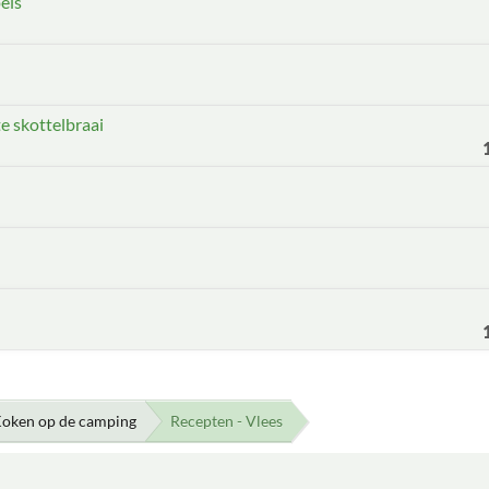
els
e skottelbraai
oken op de camping
Recepten - Vlees