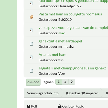
Mix boontjes en spek & gebakken aardapp
Gestart door Desireetje1972
Pasta met ham en courgette roomsaus
Gestart door Bsb2010
verse pizza, voor eigenaars van de complet
Gestart door
mavi
gehaktuitje met aardappel
Gestart door mr4hughz
Ananas met ham
Gestart door fish
Tagiatelli met champignonsaus en gehakt
Gestart door Veer
Pagina's
2
1
OMHOOG
Vouwwagenclub.info
(Openbaar)Kamperen
K
Poll
Gesloten topic