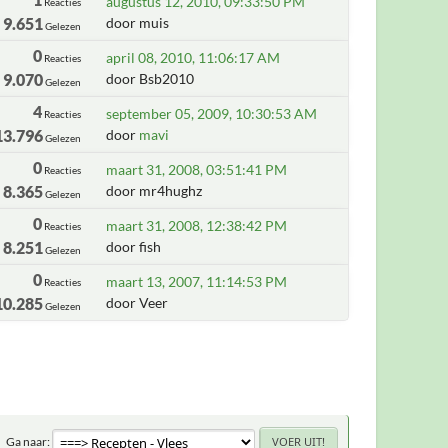
augustus 12, 2010, 09:33:50 PM
Reacties
9.651
door muis
Gelezen
0
april 08, 2010, 11:06:17 AM
Reacties
9.070
door Bsb2010
Gelezen
4
september 05, 2009, 10:30:53 AM
Reacties
13.796
door
mavi
Gelezen
0
maart 31, 2008, 03:51:41 PM
Reacties
8.365
door mr4hughz
Gelezen
0
maart 31, 2008, 12:38:42 PM
Reacties
8.251
door fish
Gelezen
0
maart 13, 2007, 11:14:53 PM
Reacties
10.285
door Veer
Gelezen
Ga naar