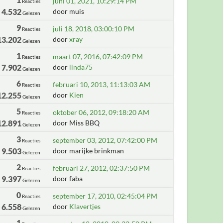
juni 01, 2021, 10:29:14 PM
Reacties
4.532
door muis
Gelezen
9
juli 18, 2018, 03:00:10 PM
Reacties
13.202
door
xray
Gelezen
1
maart 07, 2016, 07:42:09 PM
Reacties
7.902
door
linda75
Gelezen
6
februari 10, 2013, 11:13:03 AM
Reacties
12.255
door
Kien
Gelezen
5
oktober 06, 2012, 09:18:20 AM
Reacties
12.891
door Miss BBQ
Gelezen
3
september 03, 2012, 07:42:00 PM
Reacties
9.503
door marijke brinkman
Gelezen
2
februari 27, 2012, 02:37:50 PM
Reacties
9.397
door faba
Gelezen
0
september 17, 2010, 02:45:04 PM
Reacties
6.558
door
Klavertjes
Gelezen
1