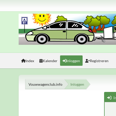
Index
Kalender
Inloggen
Registreren
Vouwwagenclub.info
Inloggen
I