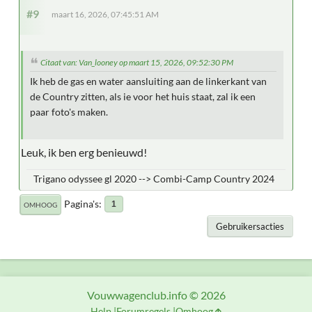
#9
maart 16, 2026, 07:45:51 AM
Citaat van: Van_looney op maart 15, 2026, 09:52:30 PM
Ik heb de gas en water aansluiting aan de linkerkant van
de Country zitten, als ie voor het huis staat, zal ik een
paar foto's maken.
Leuk, ik ben erg benieuwd!
Trigano odyssee gl 2020 --> Combi-Camp Country 2024
Pagina's
1
OMHOOG
Gebruikersacties
Vouwwagenclub.info © 2026
Help
Forumregels
Omhoog