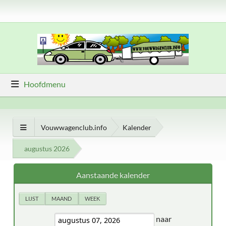
Hoofdmenu
Vouwwagenclub.info
Kalender
augustus 2026
Aanstaande kalender
LIJST
MAAND
WEEK
naar