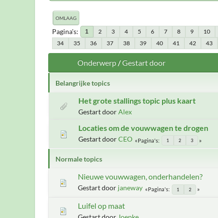
OMLAAG
Pagina's
2
3
4
5
6
7
8
9
10
1
34
35
36
37
38
39
40
41
42
43
Onderwerp
/
Gestart door
Belangrijke topics
Het grote stallings topic plus kaart
Gestart door
Alex
Locaties om de vouwwagen te drogen
Gestart door
CEO
Pagina's
1
2
3
Normale topics
Nieuwe vouwwagen, onderhandelen?
Gestart door
janeway
Pagina's
1
2
Luifel op maat
Gestart door
Joepke