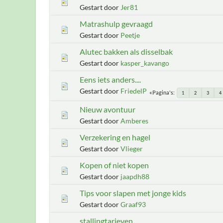
Gestart door
Jer81
Matrashulp gevraagd
Gestart door
Peetje
Alutec bakken als disselbak
Gestart door
kasper_kavango
Eens iets anders....
Gestart door
FriedelP
Pagina's
1
2
3
4
Nieuw avontuur
Gestart door
Amberes
Verzekering en hagel
Gestart door
Vlieger
Kopen of niet kopen
Gestart door
jaapdh88
Tips voor slapen met jonge kids
Gestart door
Graaf93
stallingtarieven