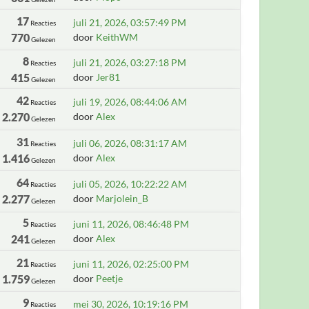
17
juli 21, 2026, 03:57:49 PM
Reacties
770
door
KeithWM
Gelezen
8
juli 21, 2026, 03:27:18 PM
Reacties
415
door
Jer81
Gelezen
42
juli 19, 2026, 08:44:06 AM
Reacties
2.270
door
Alex
Gelezen
31
juli 06, 2026, 08:31:17 AM
Reacties
1.416
door
Alex
Gelezen
64
juli 05, 2026, 10:22:22 AM
Reacties
2.277
door
Marjolein_B
Gelezen
5
juni 11, 2026, 08:46:48 PM
Reacties
241
door
Alex
Gelezen
21
juni 11, 2026, 02:25:00 PM
Reacties
1.759
door
Peetje
Gelezen
9
mei 30, 2026, 10:19:16 PM
Reacties