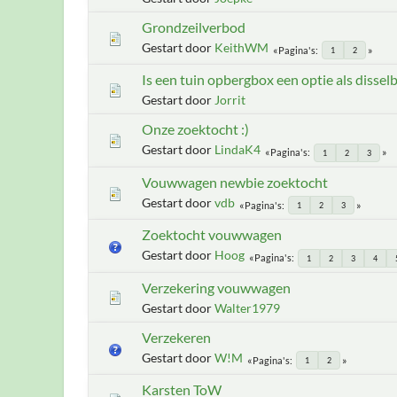
Grondzeilverbod
Gestart door
KeithWM
Pagina's
1
2
Is een tuin opbergbox een optie als dissel
Gestart door
Jorrit
Onze zoektocht :)
Gestart door
LindaK4
Pagina's
1
2
3
Vouwwagen newbie zoektocht
Gestart door
vdb
Pagina's
1
2
3
Zoektocht vouwwagen
Gestart door
Hoog
Pagina's
1
2
3
4
Verzekering vouwwagen
Gestart door
Walter1979
Verzekeren
Gestart door
W!M
Pagina's
1
2
Karsten ToW