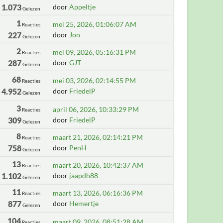
1.073
door
Appeltje
Gelezen
1
mei 25, 2026, 01:06:07 AM
Reacties
227
door
Jon
Gelezen
2
mei 09, 2026, 05:16:31 PM
Reacties
287
door
GJT
Gelezen
68
mei 03, 2026, 02:14:55 PM
Reacties
4.952
door
FriedelP
Gelezen
3
april 06, 2026, 10:33:29 PM
Reacties
309
door
FriedelP
Gelezen
8
maart 21, 2026, 02:14:21 PM
Reacties
758
door
PenH
Gelezen
13
maart 20, 2026, 10:42:37 AM
Reacties
1.102
door
jaapdh88
Gelezen
11
maart 13, 2026, 06:16:36 PM
Reacties
877
door
Hemertje
Gelezen
104
maart 09, 2026, 08:51:28 AM
Reacties