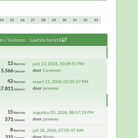
24
25
26
27
28
29
30
31
32
33
es
/
Gelezen
Laatste bericht
12
juni 13, 2026, 10:09:51 PM
Reacties
5.566
door
Cpvessen
Gelezen
42
maart 21, 2026, 01:25:27 PM
Reacties
17.811
door
janeway
Gelezen
15
augustus 05, 2026, 08:57:29 PM
Reacties
571
door
janeway
Gelezen
8
juli 28, 2026, 07:05:47 AM
Reacties
331
door
Mopo
Gelezen