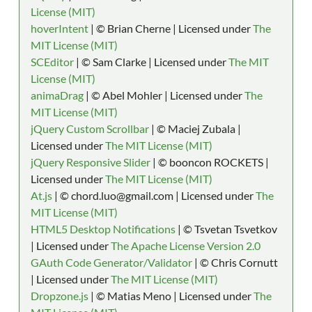
License (MIT)
hoverIntent
| © Brian Cherne | Licensed under
The
MIT License (MIT)
SCEditor
| © Sam Clarke | Licensed under
The MIT
License (MIT)
animaDrag
| © Abel Mohler | Licensed under
The
MIT License (MIT)
jQuery Custom Scrollbar
| © Maciej Zubala |
Licensed under
The MIT License (MIT)
jQuery Responsive Slider
| © booncon ROCKETS |
Licensed under
The MIT License (MIT)
At.js
| © chord.luo@gmail.com | Licensed under
The
MIT License (MIT)
HTML5 Desktop Notifications
| © Tsvetan Tsvetkov
| Licensed under
The Apache License Version 2.0
GAuth Code Generator/Validator
| © Chris Cornutt
| Licensed under
The MIT License (MIT)
Dropzone.js
| © Matias Meno | Licensed under
The