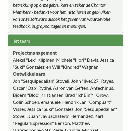
betrekking op onze gebruikers en zeker de Charter
Members - bedankt voor het installeren en gebruiken
van onze software alsook het geven van waardevolle
feedback, bugrapportages en meningen.
Het team
Projectmanagement
Aleksi "Lex" Kilpinen, Michele "Illori" Davis, Jessica
"Suki" González, en Will "Kindred" Wagner.
Ontwikkelaars
Jon "Sesquipedalian" Stovell, John "live627" Rayes,
Oscar "Ozp" Rydhé, Aaron van Geffen, Antechinus,
Bjoern "Bloc" Kristiansen, Brad "IchBin™" Grow,
Colin Schoen, emanuele, Hendrik Jan "Compuart"
Visser, Jessica "Suki" González, Jon "Sesquipedalian"
Stovell, Juan "JayBachatero" Hernandez, Karl
"RegularExpression" Benson, Matthew
"Labradoodle-360" Kerle, Grudge, Michael