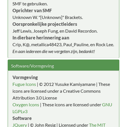
SMF te gebruiken.
Oprichter van SMF
Unknown W. "[Unknown]" Brackets.
Oorspronkelijke projectleiders
Jeff Lewis, Joseph Fung, en David Recordon.
In dierbare herinnering aan
Crip, K@, metallica48423, Paul_Pauline, en Rock Lee.
En aan iedereen die we vergeten zijn, bedankt!
Software/Vormgeving
Vormgeving
Fugue Icons
| © 2012 Yusuke Kamiyamane | These
icons are licensed under a Creative Commons
Attribution 3.0 License
Oxygen Icons
| These icons are licensed under
GNU
LGPLv3
Software
JQuery
| © John Resig | Licensed under
The MIT