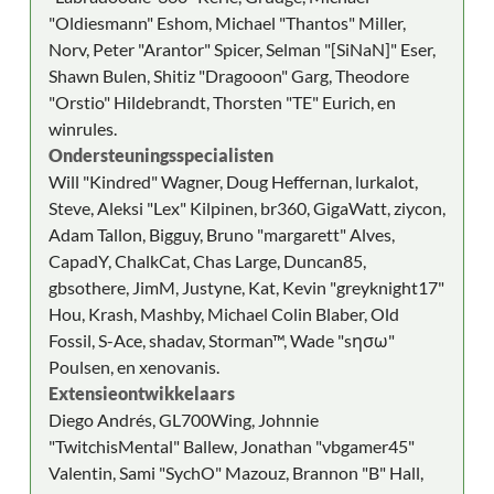
"Oldiesmann" Eshom, Michael "Thantos" Miller,
Norv, Peter "Arantor" Spicer, Selman "[SiNaN]" Eser,
Shawn Bulen, Shitiz "Dragooon" Garg, Theodore
"Orstio" Hildebrandt, Thorsten "TE" Eurich, en
winrules.
Ondersteuningsspecialisten
Will "Kindred" Wagner, Doug Heffernan, lurkalot,
Steve, Aleksi "Lex" Kilpinen, br360, GigaWatt, ziycon,
Adam Tallon, Bigguy, Bruno "margarett" Alves,
CapadY, ChalkCat, Chas Large, Duncan85,
gbsothere, JimM, Justyne, Kat, Kevin "greyknight17"
Hou, Krash, Mashby, Michael Colin Blaber, Old
Fossil, S-Ace, shadav, Storman™, Wade "sησω"
Poulsen, en xenovanis.
Extensieontwikkelaars
Diego Andrés, GL700Wing, Johnnie
"TwitchisMental" Ballew, Jonathan "vbgamer45"
Valentin, Sami "SychO" Mazouz, Brannon "B" Hall,