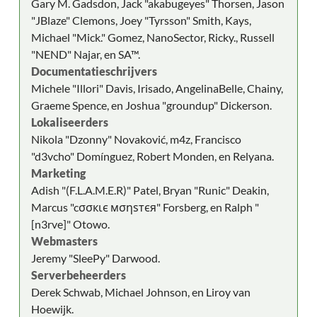
Gary M. Gadsdon, Jack "akabugeyes" Thorsen, Jason
"JBlaze" Clemons, Joey "Tyrsson" Smith, Kays,
Michael "Mick." Gomez, NanoSector, Ricky., Russell
"NEND" Najar, en SA™.
Documentatieschrijvers
Michele "Illori" Davis, Irisado, AngelinaBelle, Chainy,
Graeme Spence, en Joshua "groundup" Dickerson.
Lokaliseerders
Nikola "Dzonny" Novaković, m4z, Francisco
"d3vcho" Domínguez, Robert Monden, en Relyana.
Marketing
Adish "(F.L.A.M.E.R)" Patel, Bryan "Runic" Deakin,
Marcus "cσσкιє мσηѕтєя" Forsberg, en Ralph "
[n3rve]" Otowo.
Webmasters
Jeremy "SleePy" Darwood.
Serverbeheerders
Derek Schwab, Michael Johnson, en Liroy van
Hoewijk.