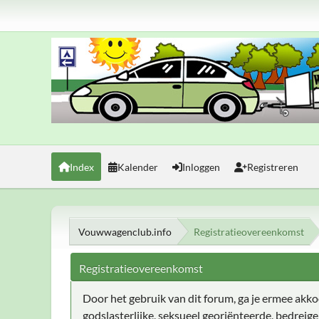
Index
Kalender
Inloggen
Registreren
Vouwwagenclub.info
Registratieovereenkomst
Registratieovereenkomst
Door het gebruik van dit forum, ga je ermee akkoor
godslasterlijke, seksueel georiënteerde, bedreig