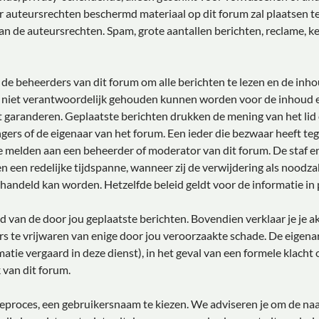
r auteursrechten beschermd materiaal op dit forum zal plaatsen ten
an de auteursrechten. Spam, grote aantallen berichten, reclame, ke
de beheerders van dit forum om alle berichten te lezen en de inho
 niet verantwoordelijk gehouden kunnen worden voor de inhoud e
 garanderen. Geplaatste berichten drukken de mening van het lid da
gers of de eigenaar van het forum. Een ieder die bezwaar heeft te
e melden aan een beheerder of moderator van dit forum. De staf e
n een redelijke tijdspanne, wanneer zij de verwijdering als noodzak
ehandeld kan worden. Hetzelfde beleid geldt voor de informatie in 
oud van de door jou geplaatste berichten. Bovendien verklaar je je 
s te vrijwaren van enige door jou veroorzaakte schade. De eigena
rmatie vergaard in deze dienst), in het geval van een formele klacht
 van dit forum.
atieproces, een gebruikersnaam te kiezen. We adviseren je om de 