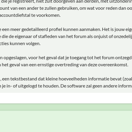
ie je registreert, niet zult doorgeven aan derden, met uitzonderi
ount van een ander te zullen gebruiken, om wat voor reden dan oo
accountdiefstal te voorkomen.
 je een meer gedetailleerd profiel kunnen aanmaken. Het is jouw ei
ie die de eigenaar of stafleden van het forum als onjuist of onzede
ties kunnen volgen.
rden opgeslagen, voor het geval dat je toegang tot het forum ontzeg
 het geval van een ernstige overtreding van deze overeenkomst.
, een tekstbestand dat kleine hoeveelheden informatie bevat (zoa
e in- of uitgelogd te houden. De software zal geen andere inform