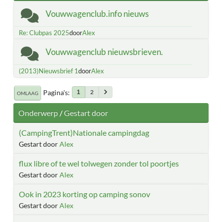
Vouwwagenclub.info nieuws
Re: Clubpas 2025
door
Alex
Vouwwagenclub nieuwsbrieven.
(2013)Nieuwsbrief 1
door
Alex
Pagina's
2
1
OMLAAG
Onderwerp
/
Gestart door
(CampingTrent)Nationale campingdag
Gestart door
Alex
flux libre of te wel tolwegen zonder tol poortjes
Gestart door
Alex
Ook in 2023 korting op camping sonov
Gestart door
Alex